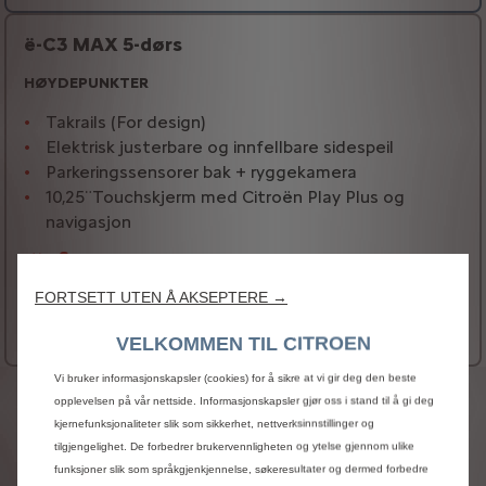
ë-C3 MAX 5-dørs
HØYDEPUNKTER
Takrails (For design)
Elektrisk justerbare og innfellbare sidespeil
Parkeringssensorer bak + ryggekamera
10,25¨Touchskjerm med Citroën Play Plus og
navigasjon
Se mer
Elbil
FORTSETT UTEN Å AKSEPTERE →
264.900 kr*
Fra
Flere detaljer
VELKOMMEN TIL CITROEN
Vi bruker informasjonskapsler (cookies) for å sikre at vi gir deg den beste
JURIDISK INFORMASJON
opplevelsen på vår nettside. Informasjonskapsler gjør oss i stand til å gi deg
kjernefunksjonaliteter slik som sikkerhet, nettverksinnstillinger og
*Dersom
totalprisen
på
den
konfigurerte
bilen,
tilgjengelighet. De forbedrer brukervennligheten og ytelse gjennom ulike
inkludert
ekstrautstyr
og
opsjoner,
overstiger
300
funksjoner slik som språkgjenkjennelse, søkeresultater og dermed forbedre
000
NOK,
vil
det
påløpe
25
%
merverdiavgift
på