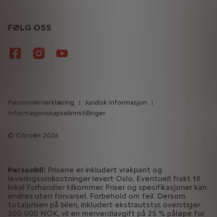
FØLG OSS
Personvernerklæring
Juridisk informasjon
Informasjonskapselinnstillinger
Citroën 2026
Personbil:
Prisene er inkludert vrakpant og
leveringsomkostninger levert Oslo. Eventuell frakt til
lokal forhandler tilkommer. Priser og spesifikasjoner kan
endres uten forvarsel. Forbehold om feil. Dersom
totalprisen på bilen, inkludert ekstrautstyr, overstiger
300 000 NOK, vil en merverdiavgift på 25 % påløpe for