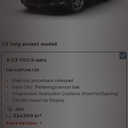
1
/
2 Velg ønsket modell
ë-C3 YOU 5-dørs
HØYDEPUNKTER
Elektrisk justerbare sidespeil
Pack City : Parkeringssensor bak
Progressive Hydraulich Cushions (Komfortfjæring)
Citroën Head-Up Display
Elbil
234.900 kr*
Fra
Flere detaljer