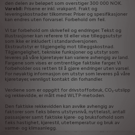
den delen av beløpet som overstiger 300 000 NOK.
Varebil:
Prisene er inkl. vrakpant. Frakt og
leveringskostnader tilkommer. Priser og spesifikasjoner
kan endres uten forvarsel. Forbehold om feil.
Vi tar forbehold om skrivefeil og endringer. Tekst og
illustrasjoner kan referere til eller vise tilleggsutstyr
som ikke er inkludert i standardversjonen.
Ekstrautstyr er tilgjengelig mot tilleggskostnad.
Tilgjengelighet, tekniske funksjoner og utstyr som
leveres på våre kjøretøyer kan variere avhengig av land.
Fargene som vises er omtrentlige faktiske farger. Vi
forbeholder oss retten til å gjøre endringer uten varsel.
For nøyaktig informasjon om utstyr som leveres på våre
kjøretøyer, vennligst kontakt din forhandler.
Verdiene som er oppgitt for drivstofforbruk, CO₂-utslipp
og rekkevidde, er målt med WLTP-metoden.
Den faktiske rekkevidden kan avvike avhengig av
faktorer som f.eks bilens utstyrsnivå, nyttelast, antall
passasjerer samt faktiske kjøre- og bruksforhold som
f.eks hastighet, kjørestil, utetemperatur og bruk av
varme- og klimaanlegg.
Ladetiden avhenger av ombordladerens effekt,