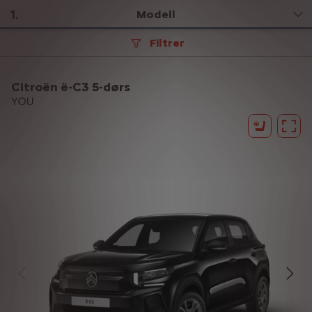
1
.
Modell
Filtrer
Citroën ë-C3 5-dørs
YOU