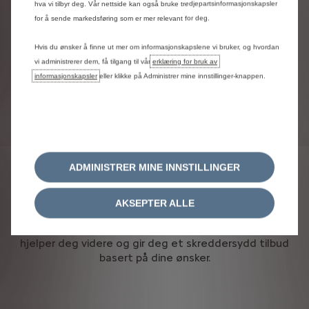
hva vi tilbyr deg. Vår nettside kan også bruke tredjepartsinformasjonskapsler
den
delen
av
beløpet
som
overstiger
denne
grensen.
Konfiguratoren
beregner
ikke
denne
for å sende markedsføring som er mer relevant for deg.
merverdiavgiften
nøyaktig,
og
vist
totalpris
vil
derfor
ikke
være
endelig
for
biler
som
overskrider
Hvis du ønsker å finne ut mer om informasjonskapslene vi bruker, og hvordan
300
000
NOK.
For
biler
som
allerede
starter
på
vi administrerer dem, få tilgang til vår
erklæring for bruk av
over
300
000
NOK,
vil
merverdiavgift
være
informasjonskapsler
eller klikke på Administrer mine innstillinger-knappen.
inkludert.
(Se
prislister
for
endelige
priser.)
Konfiguratoren
er
kun
veiledende.
Bilder
er
til
illustrasjon,
og
pris
og
utstyr
kan
avvike.
Det
tas
forbehold
om
oppdateringer
uten
varsel.
ADMINISTRER MINE INNSTILLINGER
AKSEPTER ALLE
Få et uforpliktende tilbud fra en forhandler som
hjelper deg videre og gir deg et skreddersydd tilbud
basert på dine ønsker.