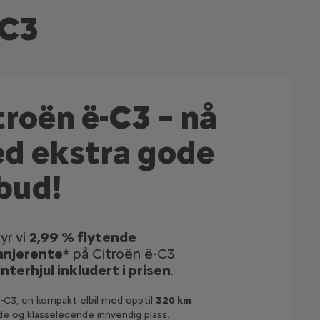
-C3
troën ë-C3 – nå
d ekstra gode
lbud!
yr vi
2,99 % flytende
njerente*
på Citroën ë-C3
interhjul inkludert i prisen
.
-C3, en kompakt elbil med opptil
320 km
de og klasseledende innvendig plass.