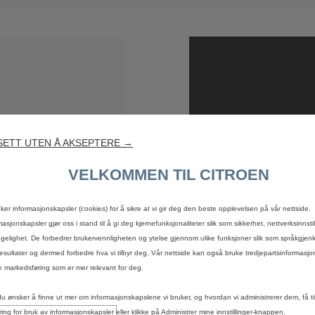
ETT UTEN Å AKSEPTERE →
VELKOMMEN TIL CITROEN
uker informasjonskapsler (cookies) for å sikre at vi gir deg den beste opplevelsen på vår nettside.
masjonskapsler gjør oss i stand til å gi deg kjernefunksjonaliteter slik som sikkerhet, nettverksinnsti
engelighet. De forbedrer brukervennligheten og ytelse gjennom ulike funksjoner slik som språkgjen
esultater og dermed forbedre hva vi tilbyr deg. Vår nettside kan også bruke tredjepartsinformasjo
 markedsføring som er mer relevant for deg.
du ønsker å finne ut mer om informasjonskapslene vi bruker, og hvordan vi administrerer dem, få til
ring for bruk av informasjonskapsler
eller klikke på Administrer mine innstillinger-knappen.