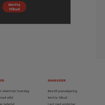
Motta
tilbud
LER
SNARVEIER
 elektrisk hverdag
Bestill prøvekjøring
med elbil
Motta tilbud
er ladetid
Last ned prislister