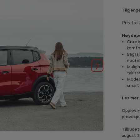
Tilgjenge
Pris fra
Høydepu
Citro
komfor
Bagasj
nedfel
Muligh
Neste
taklast
Moder
smart 
Les mer 
Opplev k
prøvekjø
Tilbudet 
august 