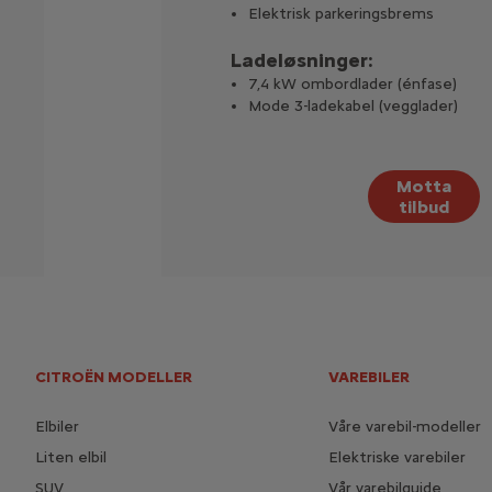
Elektrisk parkeringsbrems
Ladeløsninger:
7,4 kW ombordlader (énfase)
Mode 3-ladekabel (vegglader)
Motta
tilbud
CITROËN MODELLER
VAREBILER
Elbiler
Våre varebil-modeller
Liten elbil
Elektriske varebiler
SUV
Vår varebilguide