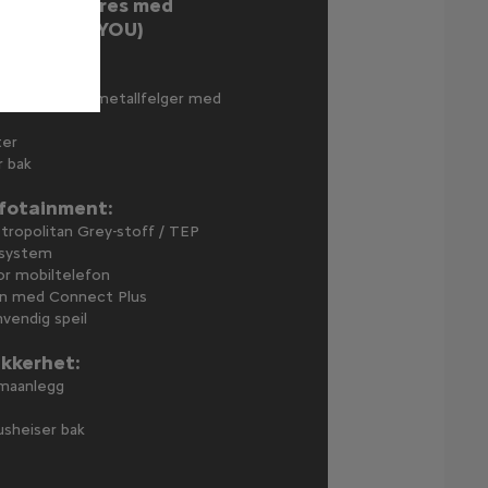
3 MAX leveres med
i tillegg til YOU)
ign:
acamite lettmetallfelger med
ter
r bak
nfotainment:
tropolitan Grey-stoff / TEP
ssystem
for mobiltelefon
n med Connect Plus
nvendig speil
ikkerhet:
imaanlegg
usheiser bak