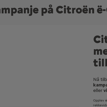
mpanje på Citroën ë
Ci
me
ti
Nå tilb
kampa
eller
v
Opplev ë
rekkevid