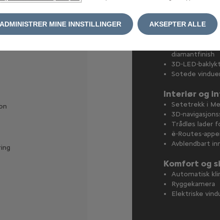
 med
ë-C
(
ADMINISTRER MINE INNSTILLINGER
AKSEPTER ALLE
Utvendig des
17-tommers At
 hjulkapsler
diamantfinish
3D-LED-baklyk
Sotede vindue
Interiør og i
Setetrekk i Me
on
3D-navigasjon
Trådløs lader 
ë-Routes-appe
Avblendbart in
ing
Komfort og s
Automatisk kl
Ryggekamera
Elektriske vind