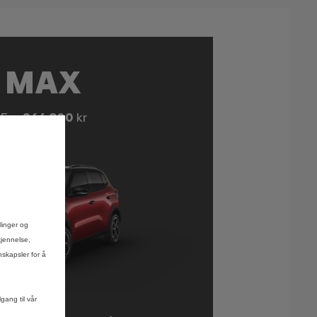
MAX
Fra
264 900
kr
llinger og
kjennelse,
nskapsler for å
gang til vår