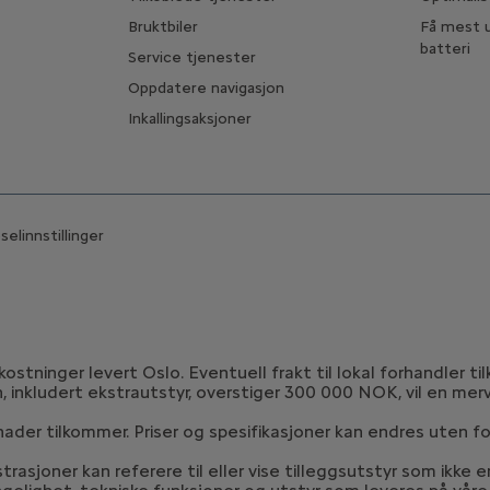
Bruktbiler
Få mest u
batteri
Service tjenester
Oppdatere navigasjon
Inkallingsaksjoner
elinnstillinger
stninger levert Oslo. Eventuell frakt til lokal forhandler ti
n, inkludert ekstrautstyr, overstiger 300 000 NOK, vil en me
nader tilkommer. Priser og spesifikasjoner kan endres uten fo
strasjoner kan referere til eller vise tilleggsutstyr som ikke 