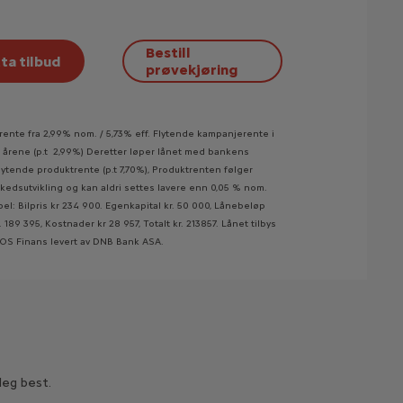
Bestill
ta tilbud
prøvekjøring
ente fra 2,99% nom. / 5,73% eff. Flytende kampanjerente i
3 årene (p.t 2,99%) Deretter løper lånet med bankens
lytende produktrente (p.t 7,70%), Produktrenten følger
kedsutvikling og kan aldri settes lavere enn 0,05 % nom.
l: Bilpris kr 234 900. Egenkapital kr. 50 000, Lånebeløp
r. 189 395, Kostnader kr 28 957, Totalt kr. 213857. Lånet tilbys
S Finans levert av DNB Bank ASA.
deg best.