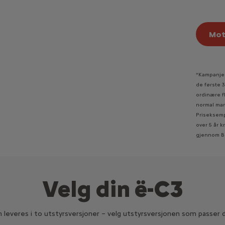
Mot
*Kampanjer
de første 
ordinære f
normal mar
Priseksempe
over 5 år k
gjennom BO
Velg din ë-C3
 leveres i to utstyrsversjoner – velg utstyrsversjonen som passer 