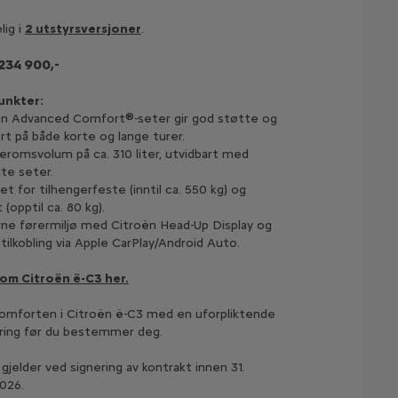
lig i
2 utstyrsversjoner
.
234 900,-
nkter:
ën Advanced Comfort®-seter gir god støtte og
t på både korte og lange turer.
eromsvolum på ca. 310 liter, utvidbart med
te seter.
et for tilhengerfeste (inntil ca. 550 kg) og
 (opptil ca. 80 kg).
ne førermiljø med Citroën Head-Up Display og
tilkobling via Apple CarPlay/Android Auto.
om Citroën ë-C3 her.
omforten i Citroën ë-C3 med en uforpliktende
ring før du bestemmer deg.
gjelder ved signering av kontrakt innen 31.
2026.