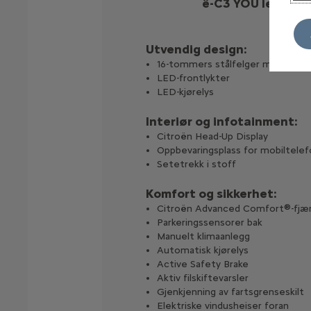
ë-C3 YOU leveres
Utvendig design:
16-tommers stålfelger med Pyrite
LED-frontlykter
LED-kjørelys
Interiør og infotainment:
Citroën Head-Up Display
Oppbevaringsplass for mobiltelef
Setetrekk i stoff
Komfort og sikkerhet:
Citroën Advanced Comfort®-fjær
Parkeringssensorer bak
Manuelt klimaanlegg
Automatisk kjørelys
Active Safety Brake
Aktiv filskiftevarsler
Gjenkjenning av fartsgrenseskilt
Elektriske vindusheiser foran