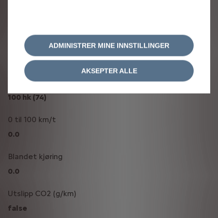
KOMFORT
Vinterpakke
ADMINISTRER MINE INNSTILLINGER
Tekniske data
AKSEPTER ALLE
Effekt
100 hk (74)
0 til 100 km/t
0.0
Blandet kjøring
0.0
Utslipp CO2 (g/km)
false