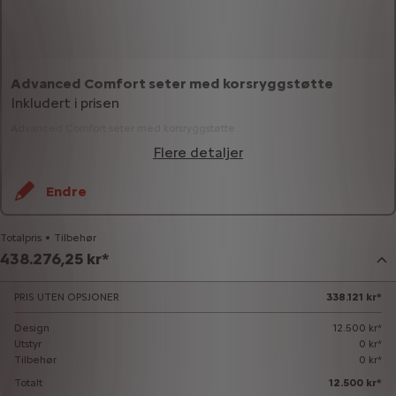
Advanced Comfort seter med korsryggstøtte
Inkludert i prisen
Advanced Comfort seter med korsryggstøtte
Flere detaljer
Endre
Totalpris
Tilbehør
438.276,25 kr*
PRIS UTEN OPSJONER
338.121 kr*
Design
12.500 kr*
Utstyr
0 kr*
Tilbehør
0 kr*
Totalt
12.500 kr*