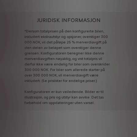
JURIDISK INFORMASJON
*Dersom
totalprisen
på
den
konfigurerte
bilen,
inkludert
ekstrautstyr
og
opsjoner,
overstiger
300
000
NOK,
vil
det
påløpe
25
%
merverdiavgift
på
den
delen
av
beløpet
som
overstiger
denne
grensen.
Konfiguratoren
beregner
ikke
denne
merverdiavgiften
nøyaktig,
og
vist
totalpris
vil
derfor
ikke
være
endelig
for
biler
som
overskrider
300
000
NOK.
For
biler
som
allerede
starter
på
over
300
000
NOK,
vil
merverdiavgift
være
inkludert.
(Se
prislister
for
endelige
priser.)
Konfiguratoren
er
kun
veiledende.
Bilder
er
til
illustrasjon,
og
pris
og
utstyr
kan
avvike.
Det
tas
forbehold
om
oppdateringer
uten
varsel.