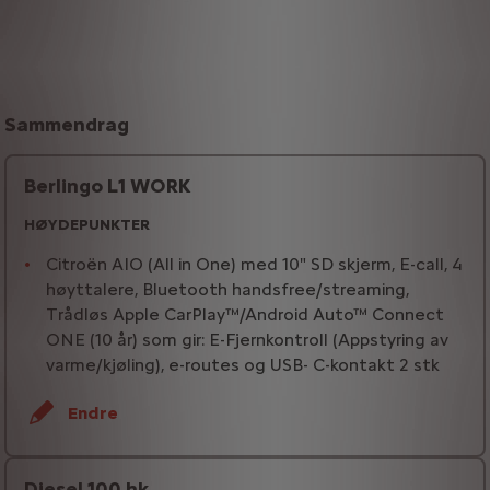
Sammendrag
Berlingo L1 WORK
HØYDEPUNKTER
Citroën AIO (All in One) med 10" SD skjerm, E-call, 4
høyttalere, Bluetooth handsfree/streaming,
Trådløs Apple CarPlay™/Android Auto™ Connect
ONE (10 år) som gir: E-Fjernkontroll (Appstyring av
varme/kjøling), e-routes og USB- C-kontakt 2 stk
Endre
Diesel 100 hk