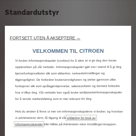
Standardutstyr
SIKKERHET
FORTSETT UTEN Å AKSEPTERE →
Sidekollisjonsputer for fører-, passasjer- og
gardinkollisjonsputer
VELKOMMEN TIL CITROEN
Reparasjonskit ved punktering
Vinduspusser foran-automatisk
Vi bruker informasjonskapsler (cookies) for å sikre at vi gir deg den beste
15" stålfelg med kapsler 195/65 R15.
opplevelsen på vår nettside. Informasjonskapsler gjør oss i stand til å gi deg
Parkeringssensor bak
kjernefunksjonaliteter slik som sikkerhet, nettverksinnstillinger og
Kollisjonsputer begge sider foran
tilgjengelighet. De forbedrer brukervennligheten og ytelse gjennom ulike
funksjoner slik som språkgjenkjennelse, søkeresultater og dermed forbedre
AUDIO/NAVIGASJON
hva vi tilbyr deg. Vår nettside kan også bruke tredjepartsinformasjonskapsler
for å sende markedsføring som er mer relevant for deg.
Citroën AIO (All in One) med 10" SD skjerm, E-call, 4
høyttalere, Bluetooth handsfree/streaming, Trådløs
Hvis du ønsker å finne ut mer om informasjonskapslene vi bruker, og hvordan
Apple CarPlay™/Android Auto™ Connect ONE (10 år)
vi administrerer dem, få tilgang til vår
erklæring for bruk av
som gir: E-Fjernkontroll (Appstyring av varme/kjøling),
informasjonskapsler
eller klikke på Administrer mine innstillinger-knappen.
e-routes og USB- C-kontakt 2 stk