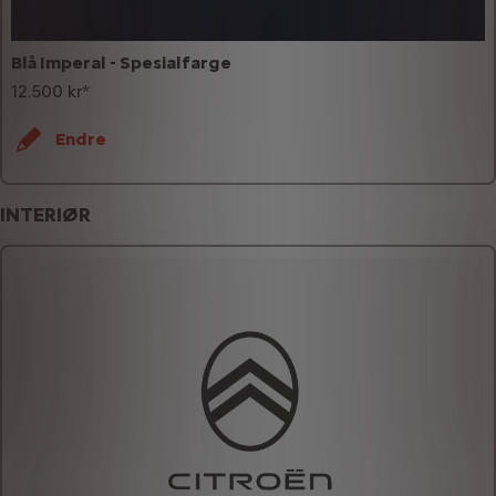
Blå Imperal - Spesialfarge
12.500 kr*
Endre
INTERIØR