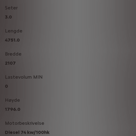
Seter
3.0
Lengde
4751.0
Bredde
2107
Lastevolum MIN
0
Høyde
1796.0
Motorbeskrivelse
Diesel 74 kw/100hk