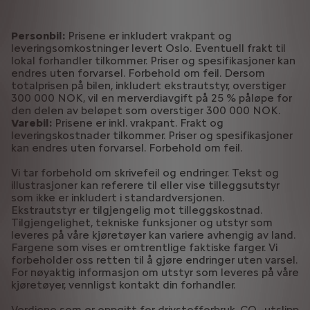
Personbil:
Prisene er inkludert vrakpant og
leveringsomkostninger levert Oslo. Eventuell frakt til
lokal forhandler tilkommer. Priser og spesifikasjoner kan
endres uten forvarsel. Forbehold om feil. Dersom
totalprisen på bilen, inkludert ekstrautstyr, overstiger
300 000 NOK, vil en merverdiavgift på 25 % påløpe for
den delen av beløpet som overstiger 300 000 NOK.
Varebil:
Prisene er inkl. vrakpant. Frakt og
leveringskostnader tilkommer. Priser og spesifikasjoner
kan endres uten forvarsel. Forbehold om feil.
Vi tar forbehold om skrivefeil og endringer. Tekst og
illustrasjoner kan referere til eller vise tilleggsutstyr
som ikke er inkludert i standardversjonen.
Ekstrautstyr er tilgjengelig mot tilleggskostnad.
Tilgjengelighet, tekniske funksjoner og utstyr som
leveres på våre kjøretøyer kan variere avhengig av land.
Fargene som vises er omtrentlige faktiske farger. Vi
forbeholder oss retten til å gjøre endringer uten varsel.
For nøyaktig informasjon om utstyr som leveres på våre
kjøretøyer, vennligst kontakt din forhandler.
Verdiene som er oppgitt for drivstofforbruk, CO₂-utslipp