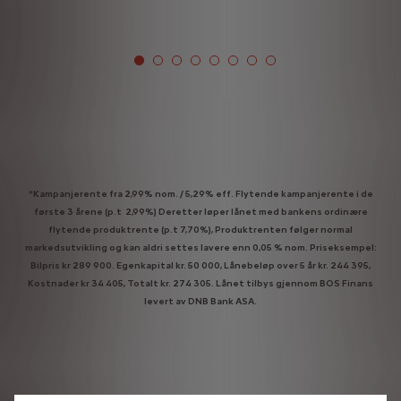
*Kampanjerente fra 2,99% nom. / 5,29% eff. Flytende kampanjerente i de
første 3 årene (p.t 2,99%) Deretter løper lånet med bankens ordinære
flytende produktrente (p.t 7,70%), Produktrenten følger normal
markedsutvikling og kan aldri settes lavere enn 0,05 % nom. Priseksempel:
Bilpris kr 289 900. Egenkapital kr. 50 000, Lånebeløp over 5 år kr. 244 395,
Kostnader kr 34 405, Totalt kr. 274 305. Lånet tilbys gjennom BOS Finans
levert av DNB Bank ASA.