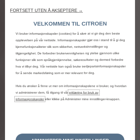
FORTSETT UTEN Å AKSEPTERE →
VELKOMMEN TIL CITROEN
Vi bruker informasjonskapsler (cookies) for å sikre at vi gir deg den beste
opplevelsen på vår nettside. Informasjonskapsler gjør oss i stand til å gi deg
kjernefunksjonaliteter slik som sikkerhet, nettverksinnstillinger og
tilgjengelighet. De forbedrer brukervennligheten og ytelse gjennom ulike
funksjoner slik som språkgjenkjennelse, søkeresultater og dermed forbedre
hva vi tilbyr deg. Vår nettside kan også bruke tredjepartsinformasjonskapsler
for å sende markedsføring som er mer relevant for deg.
Hvis du ønsker å finne ut mer om informasjonskapslene vi bruker, og hvordan
vi administrerer dem, få tilgang til vår
erklæring for bruk av
informasjonskapsler
eller klikke på Administrer mine innstillinger-knappen.
Tilkoblede tjenestepakker