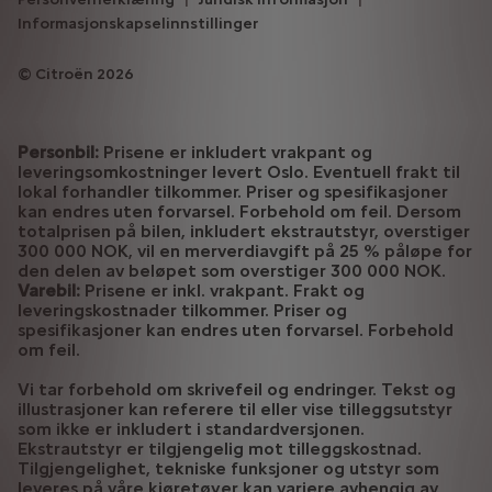
Informasjonskapselinnstillinger
Citroën 2026
Personbil:
Prisene er inkludert vrakpant og
leveringsomkostninger levert Oslo. Eventuell frakt til
lokal forhandler tilkommer. Priser og spesifikasjoner
kan endres uten forvarsel. Forbehold om feil. Dersom
totalprisen på bilen, inkludert ekstrautstyr, overstiger
300 000 NOK, vil en merverdiavgift på 25 % påløpe for
den delen av beløpet som overstiger 300 000 NOK.
Varebil:
Prisene er inkl. vrakpant. Frakt og
leveringskostnader tilkommer. Priser og
spesifikasjoner kan endres uten forvarsel. Forbehold
om feil.
Vi tar forbehold om skrivefeil og endringer. Tekst og
illustrasjoner kan referere til eller vise tilleggsutstyr
som ikke er inkludert i standardversjonen.
Ekstrautstyr er tilgjengelig mot tilleggskostnad.
Tilgjengelighet, tekniske funksjoner og utstyr som
leveres på våre kjøretøyer kan variere avhengig av