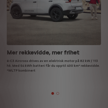
Mer rekkevidde, mer frihet
ë-C3 Aircross drives av en elektrisk motor på 82 kW / 113
hk. Med 54 kWh batteri får du opptil 400 km* rekkevidde.
*WLTP kombinert