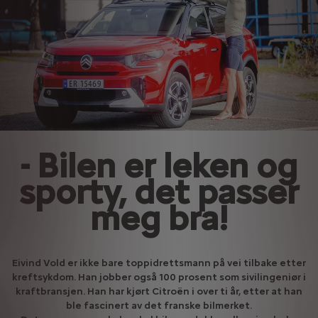
- Bilen er leken og
sporty, det passer
meg bra!
Eivind Vold er ikke bare toppidrettsmann på vei tilbake etter
kreftsykdom. Han jobber også 100 prosent som sivilingeniør i
kraftbransjen. Han har kjørt Citroën i over ti år, etter at han
ble fascinert av det franske bilmerket.