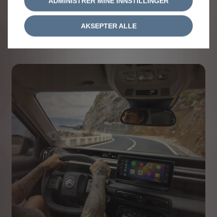
ADMINISTRER MINE INNSTILLINGER
Citroën ë‑C3 Aircross gir en komplett, sømløs digital
kjøreopplevelse …
AKSEPTER ALLE