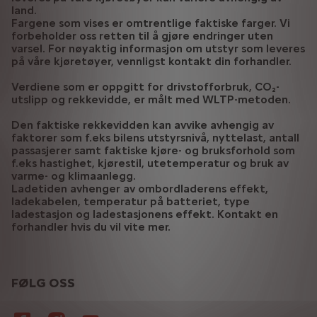
land.
Fargene som vises er omtrentlige faktiske farger. Vi
forbeholder oss retten til å gjøre endringer uten
varsel. For nøyaktig informasjon om utstyr som leveres
på våre kjøretøyer, vennligst kontakt din forhandler.
Verdiene som er oppgitt for drivstofforbruk, CO₂-
utslipp og rekkevidde, er målt med WLTP-metoden.
Den faktiske rekkevidden kan avvike avhengig av
faktorer som f.eks bilens utstyrsnivå, nyttelast, antall
passasjerer samt faktiske kjøre- og bruksforhold som
f.eks hastighet, kjørestil, utetemperatur og bruk av
varme- og klimaanlegg.
Ladetiden avhenger av ombordladerens effekt,
ladekabelen, temperatur på batteriet, type
ladestasjon og ladestasjonens effekt. Kontakt en
forhandler hvis du vil vite mer.
FØLG OSS