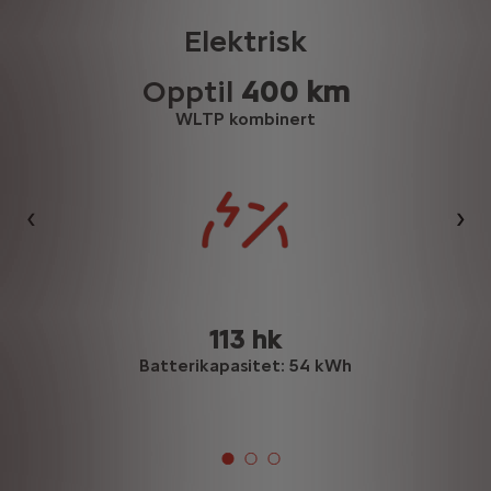
Elektrisk
Opptil
400 km
WLTP kombinert
Forrige
Nes
113 hk
d
Batterikapasitet: 54 kWh