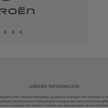
JURIDISK INFORMASJON
figurerte
bilen,
inkludert
ekstrautstyr
og
opsjoner,
overstiger
300
000
NOK,
vil
de
verstiger
denne
grensen.
Konfiguratoren
beregner
ikke
denne
merverdiavgift
er
som
overskrider
300
000
NOK.
For
biler
som
allerede
starter
på
over
300
00