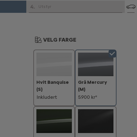
4
.
Utstyr
VELG FARGE
Hvit Banquise
Grå Mercury
(S)
(M)
Inkludert
5.900 kr*