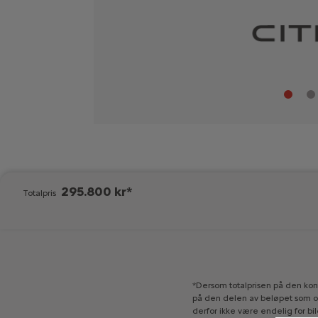
295.800 kr*
Totalpris
*Dersom
totalprisen
på
den
kon
på
den
delen
av
beløpet
som
o
derfor
ikke
være
endelig
for
bil