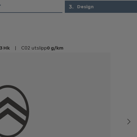
3
.
Design
13 Hk
|
C02 utslipp
0 g/km