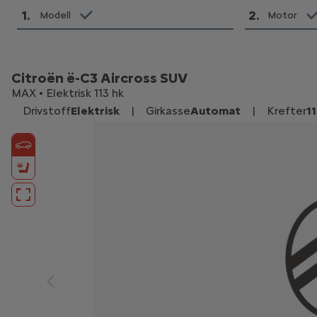
1
.
2
.
Modell
Motor
Citroën ë-C3 Aircross SUV
MAX • Elektrisk 113 hk
Drivstoff
Elektrisk
|
Girkasse
Automat
|
Krefter
1