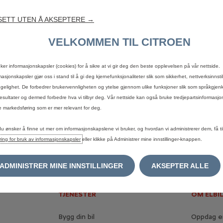
ige
priser.)
ETT UTEN Å AKSEPTERE →
de.
Bilder
er
til
illustrasjon,
og
pris
og
utstyr
kan
avvike.
Det
tas
forbehold
om
opp
VELKOMMEN TIL CITROEN
uker informasjonskapsler (cookies) for å sikre at vi gir deg den beste opplevelsen på vår nettside.
masjonskapsler gjør oss i stand til å gi deg kjernefunksjonaliteter slik som sikkerhet, nettverksinnsti
engelighet. De forbedrer brukervennligheten og ytelse gjennom ulike funksjoner slik som språkgjen
esultater og dermed forbedre hva vi tilbyr deg. Vår nettside kan også bruke tredjepartsinformasjo
en forhandler som hjelper deg videre og gir deg et skreddersy
 markedsføring som er mer relevant for deg.
du ønsker å finne ut mer om informasjonskapslene vi bruker, og hvordan vi administrerer dem, få til
ring for bruk av informasjonskapsler
eller klikke på Administrer mine innstillinger-knappen.
ADMINISTRER MINE INNSTILLINGER
AKSEPTER ALLE
TJENESTER
OM ELBI
Bygg din bil
Oppdag en