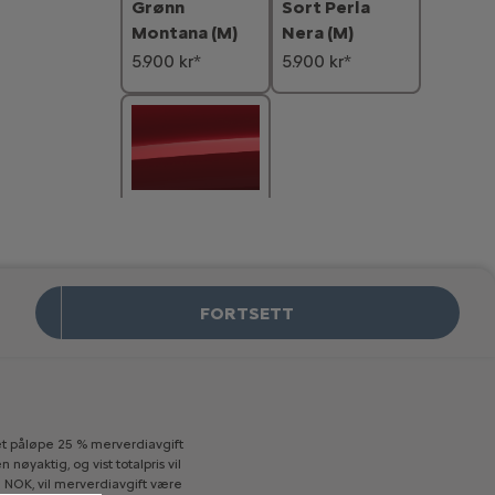
Sort Perla
Grønn
Nera (M)
Montana (M)
5.900 kr*
5.900 kr*
Rød Elixir (M)
6.900 kr*
VELG INTERIØR
FORTSETT
t
påløpe
25
%
merverdiavgift
en
nøyaktig,
og
vist
totalpris
vil
0
NOK,
vil
merverdiavgift
være