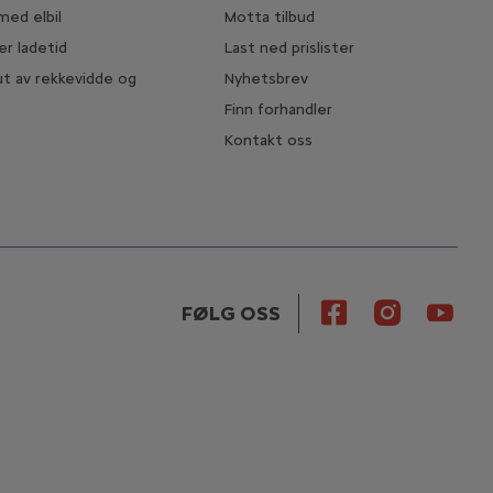
med elbil
Motta tilbud
Hvit takfarge
er ladetid
Last ned prislister
Inkludert
t av rekkevidde og
Nyhetsbrev
Finn forhandler
Kontakt oss
FØLG OSS
Takfarge i bilens farge
Inkludert