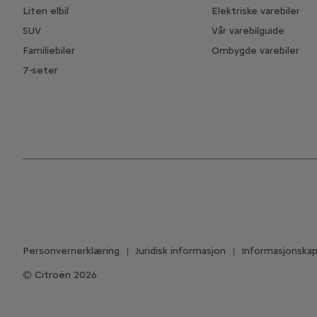
Liten elbil
Elektriske varebiler
SUV
Vår varebilguide
Familiebiler
Ombygde varebiler
7-seter
Personvernerklæring
Juridisk informasjon
Informasjonskaps
Citroën 2026