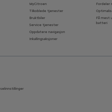
MyCitroen
Fordeler 
Tilkoblede tjenester
Optimalis
Bruktbiler
Få mest u
batteri
Service tjenester
Oppdatere navigasjon
Inkallingsaksjoner
elinnstillinger