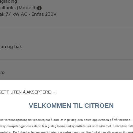
iglading
allboks (Mode 3)
ak 7,4 kW AC - Enfas 230V
ran og bak
ero
ETT UTEN Å AKSEPTERE →
rgeklips
VELKOMMEN TIL CITROEN
uker informasjonskapsler (cookies) for å sikre at vi gir deg den beste opplevelsen på vår nettside.
masjonskapsler gjør oss i stand til å gi deg kjernefunksjonaliteter slik som sikkerhet, nettverksinnsti
sk forbruk
engelighet. De forbedrer brukervennligheten og ytelse gjennom ulike funksjoner slik som språkgjen