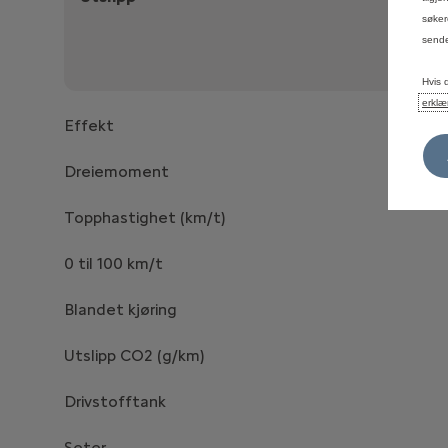
søker
Rekkev
sende
C02 uts
Hvis 
erklæ
Effekt
Dreiemoment
Topphastighet (km/t)
0 til 100 km/t
Blandet kjøring
Utslipp CO2 (g/km)
Drivstofftank
Seter