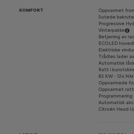
KOMFORT
Oppvarmet fron
Sotede bakrute
Progressive Hyd
Vinterpakke
Betjening av rad
ECOLED hovedl
Elektriske vind
Trådløs lader av
Automatisk låsin
Ratt i kunstskin
83 KW - 124 NM
Oppvarmede fo
Oppvarmet rat
Programmering a
Automatisk airc
Citroën Head-U