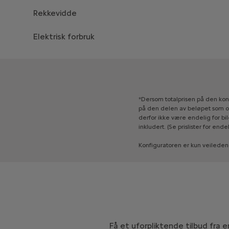
Rekkevidde
Elektrisk forbruk
*Dersom
totalprisen
på
den
kon
på
den
delen
av
beløpet
som
o
derfor
ikke
være
endelig
for
bil
inkludert.
(Se
prislister
for
endel
Konfiguratoren
er
kun
veileden
Få et uforpliktende tilbud fra 