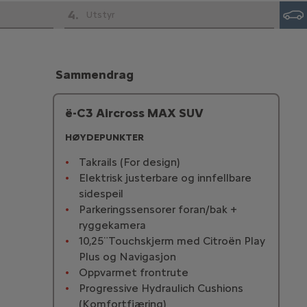
4
.
Utstyr
Sammendrag
ë-C3 Aircross MAX SUV
HØYDEPUNKTER
Takrails (For design)
Elektrisk justerbare og innfellbare
sidespeil
Parkeringssensorer foran/bak +
ryggekamera
10,25¨Touchskjerm med Citroën Play
Plus og Navigasjon
Oppvarmet frontrute
Progressive Hydraulich Cushions
(Komfortfjæring)