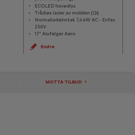
ECOLED hovedlys
Trådløs lader av mobilen (Qi)
Normalladeinntak 7,4 kW AC - Enfas
230V
17" Alufelger Aero
Endre
Elektrisk 113 hk
Drivstoff
Elektrisk
MOTTA TILBUD
Girkasse
Automat
Krefter
113 Hk
Elektrisk forbruk
16.1 kWh/100km
Rekkevidde
400 Km
C02 utslipp
0 g/km