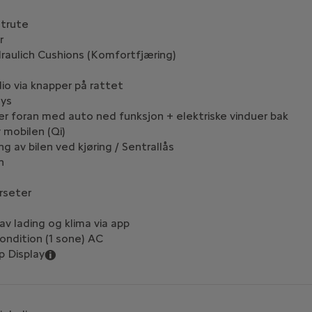
trute
r
raulich Cushions (Komfortfjæring)
io via knapper på rattet
ys
uer foran med auto ned funksjon + elektriske vinduer bak
 mobilen (Qi)
g av bilen ved kjøring / Sentrallås
n
rseter
t
v lading og klima via app
ondition (1 sone) AC
p Display