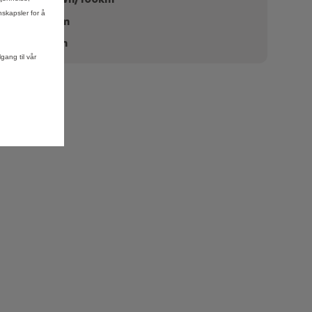
nskapsler for å
400 Km
PRIS UTEN OPSJONER
289.900 kr*
0 g/km
Design
5.900 kr*
Utstyr
0 kr*
gang til vår
Tilbehør
0 kr*
Totalt
5.900 kr*