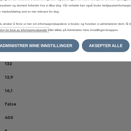
esultater og dermed forbedre hva vi tilbyr deg. Vår nettside kan også bruke tredjepartsinformasjo
idde
 markedsføring som er mer relevant for deg.
lipp
du ønsker å finne ut mer om informasjonskapslene vi bruker, og hvordan vi administrerer dem, få til
ring for bruk av informasjonskapsler
eller klikke på Administrer mine innstillinger-knappen.
113 hk (82)
ADMINISTRER MINE INNSTILLINGER
AKSEPTER ALLE
124,5
132
12,9
16,1
false
400
5