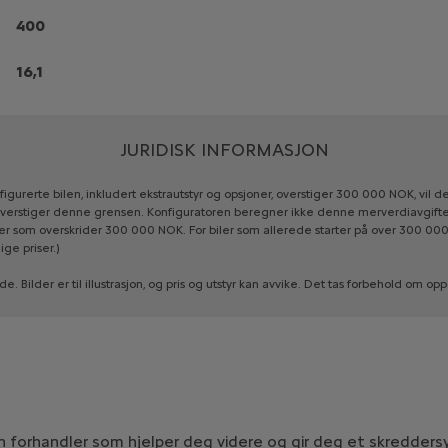
400
16,1
JURIDISK INFORMASJON
figurerte
bilen,
inkludert
ekstrautstyr
og
opsjoner,
overstiger
300
000
NOK,
vil
de
verstiger
denne
grensen.
Konfiguratoren
beregner
ikke
denne
merverdiavgift
er
som
overskrider
300
000
NOK.
For
biler
som
allerede
starter
på
over
300
00
ige
priser.)
de.
Bilder
er
til
illustrasjon,
og
pris
og
utstyr
kan
avvike.
Det
tas
forbehold
om
opp
en forhandler som hjelper deg videre og gir deg et skreddersy