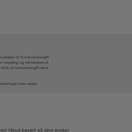
t
påløpe
25
%
merverdiavgift
en
nøyaktig,
og
vist
totalpris
vil
0
NOK,
vil
merverdiavgift
være
dateringer
uten
varsel.
dd tilbud basert på dine ønsker.