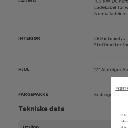
LADING
100 KW DC hurt
Ladekabel for w
Normalladeinnt
INTERIØR
LED interiørlys
Stoffmatter fo
HJUL
17" Alufelger A
FORTS
FARGEPAKKE
Endringsbare fa
Tekniske data
Vi br
Infor
Utslipp
Elektri
tilgj