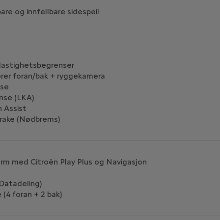
bare og innfellbare sidespeil
/Hastighetsbegrenser
orer foran/bak + ryggekamera
nse
anse (LKA)
n Assist
Brake (Nødbrems)
rm med Citroën Play Plus og Navigasjon
Datadeling)
 (4 foran + 2 bak)