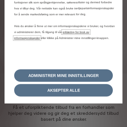
*Dersom
totalprisen
på
den
konfigurerte
bilen,
funksjoner slik som språkgjenkjennelse, søkeresultater og dermed forbedre
inkludert
ekstrautstyr
og
opsjoner,
overstiger
300
hva vi tilbyr deg. Vår nettside kan også bruke tredjepartsinformasjonskapsler
000
NOK,
vil
det
påløpe
25
%
merverdiavgift
på
for å sende markedsføring som er mer relevant for deg.
den
delen
av
beløpet
som
overstiger
denne
grensen.
Konfiguratoren
beregner
ikke
denne
merverdiavgiften
nøyaktig,
og
vist
totalpris
vil
Hvis du ønsker å finne ut mer om informasjonskapslene vi bruker, og hvordan
derfor
ikke
være
endelig
for
biler
som
overskrider
vi administrerer dem, få tilgang til vår
erklæring for bruk av
300
000
NOK.
For
biler
som
allerede
starter
på
informasjonskapsler
eller klikke på Administrer mine innstillinger-knappen.
over
300
000
NOK,
vil
merverdiavgift
være
inkludert.
(Se
prislister
for
endelige
priser.)
Konfiguratoren
er
kun
veiledende.
Bilder
er
til
illustrasjon,
og
pris
og
utstyr
kan
avvike.
Det
tas
forbehold
om
oppdateringer
uten
varsel.
ADMINISTRER MINE INNSTILLINGER
AKSEPTER ALLE
Få et uforpliktende tilbud fra en forhandler som
hjelper deg videre og gir deg et skreddersydd tilbud
basert på dine ønsker.