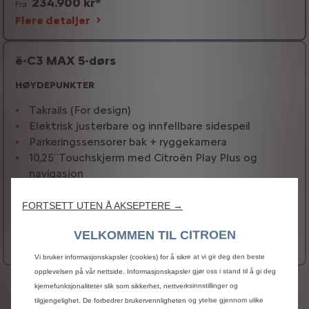
234.900 kr*
Fra
Flere detaljer
ë-C3 MAX 5-dørs
HØYDEPUNKTER
Takrails (For design)
Elektrisk justerbare og innfellbare sidespeil
Parkeringssensorer bak + ryggekamera
10,25¨Touchskjerm med Citroën Play Plus og
navigasjon
Se mer
FORTSETT UTEN Å AKSEPTERE →
Elbil
264.900 kr*
Fra
VELKOMMEN TIL CITROEN
Flere detaljer
Vi bruker informasjonskapsler (cookies) for å sikre at vi gir deg den beste
opplevelsen på vår nettside. Informasjonskapsler gjør oss i stand til å gi deg
JURIDISK INFORMASJON
kjernefunksjonaliteter slik som sikkerhet, nettverksinnstillinger og
tilgjengelighet. De forbedrer brukervennligheten og ytelse gjennom ulike