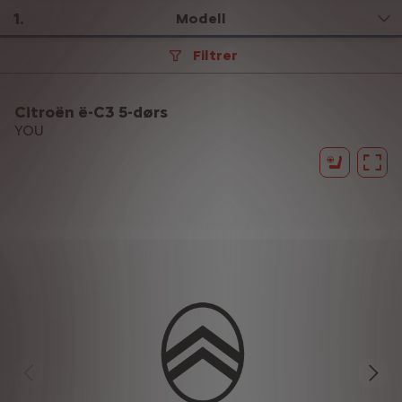
1
.
Modell
Filtrer
Citroën ë-C3 5-dørs
YOU