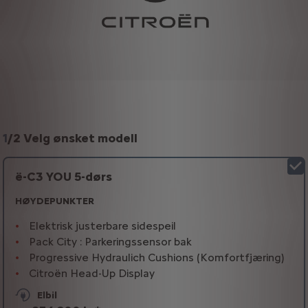
1
/
2 Velg ønsket modell
ë-C3 YOU 5-dørs
HØYDEPUNKTER
Elektrisk justerbare sidespeil
Pack City : Parkeringssensor bak
Progressive Hydraulich Cushions (Komfortfjæring)
Citroën Head-Up Display
Elbil