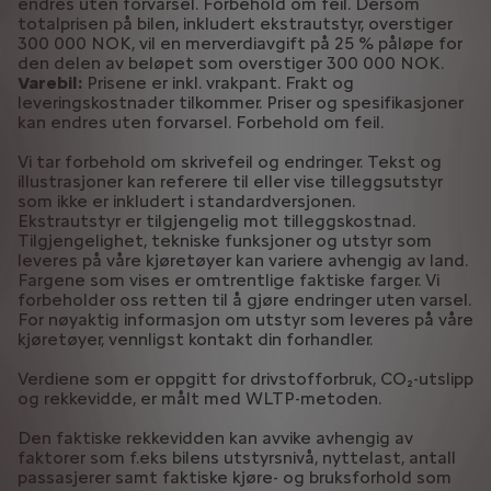
endres uten forvarsel. Forbehold om feil. Dersom
totalprisen på bilen, inkludert ekstrautstyr, overstiger
300 000 NOK, vil en merverdiavgift på 25 % påløpe for
den delen av beløpet som overstiger 300 000 NOK.
Varebil:
Prisene er inkl. vrakpant. Frakt og
leveringskostnader tilkommer. Priser og spesifikasjoner
kan endres uten forvarsel. Forbehold om feil.
Vi tar forbehold om skrivefeil og endringer. Tekst og
illustrasjoner kan referere til eller vise tilleggsutstyr
som ikke er inkludert i standardversjonen.
Ekstrautstyr er tilgjengelig mot tilleggskostnad.
Tilgjengelighet, tekniske funksjoner og utstyr som
leveres på våre kjøretøyer kan variere avhengig av land.
Fargene som vises er omtrentlige faktiske farger. Vi
forbeholder oss retten til å gjøre endringer uten varsel.
For nøyaktig informasjon om utstyr som leveres på våre
kjøretøyer, vennligst kontakt din forhandler.
Verdiene som er oppgitt for drivstofforbruk, CO₂-utslipp
og rekkevidde, er målt med WLTP-metoden.
Den faktiske rekkevidden kan avvike avhengig av
faktorer som f.eks bilens utstyrsnivå, nyttelast, antall
passasjerer samt faktiske kjøre- og bruksforhold som