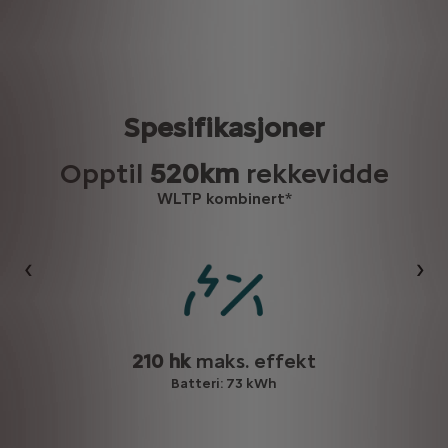
Spesifikasjoner
Opptil
520km
rekkevidde
WLTP kombinert*
Forrige
Nes
210 hk
maks. effekt
Batteri: 73 kWh
fra 20–80%: 4t 30 min (wallbox) / 30 min (hurtiglading, opptil 160 