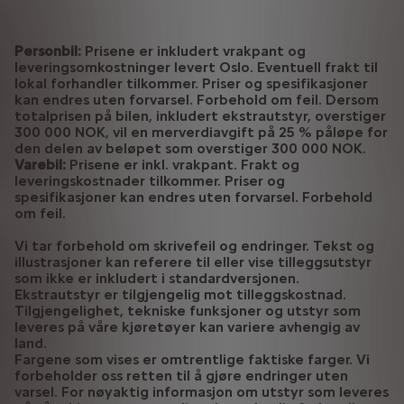
Personbil:
Prisene er inkludert vrakpant og
leveringsomkostninger levert Oslo. Eventuell frakt til
lokal forhandler tilkommer. Priser og spesifikasjoner
kan endres uten forvarsel. Forbehold om feil. Dersom
totalprisen på bilen, inkludert ekstrautstyr, overstiger
300 000 NOK, vil en merverdiavgift på 25 % påløpe for
den delen av beløpet som overstiger 300 000 NOK.
Varebil:
Prisene er inkl. vrakpant. Frakt og
leveringskostnader tilkommer. Priser og
spesifikasjoner kan endres uten forvarsel. Forbehold
om feil.
Vi tar forbehold om skrivefeil og endringer. Tekst og
illustrasjoner kan referere til eller vise tilleggsutstyr
som ikke er inkludert i standardversjonen.
Ekstrautstyr er tilgjengelig mot tilleggskostnad.
Tilgjengelighet, tekniske funksjoner og utstyr som
leveres på våre kjøretøyer kan variere avhengig av
land.
Fargene som vises er omtrentlige faktiske farger. Vi
forbeholder oss retten til å gjøre endringer uten
varsel. For nøyaktig informasjon om utstyr som leveres