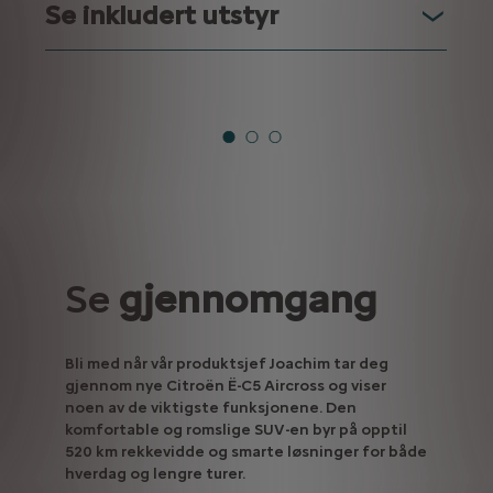
Se inkludert utstyr
Se
gjennomgang
Bli med når vår produktsjef Joachim tar deg
gjennom nye Citroën Ë-C5 Aircross og viser
noen av de viktigste funksjonene. Den
komfortable og romslige SUV-en byr på opptil
520 km rekkevidde og smarte løsninger for både
hverdag og lengre turer.