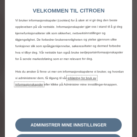
VELKOMMEN TIL CITROEN
Vi bruker informasjonskapsler (cookies) for å sikre at vi gir deg den beste
opplevelsen på vår nettside. Informasjonskapsler gjør oss i stand til å gi deg
kjernefunksjonaliteter slik som sikkerhet, nettverksinnstillinger og
tilgjengelighet. De forbedrer brukervennligheten og ytelse gjennom ulike
funksjoner slik som språkgjenkjennelse, søkeresultater og dermed forbedre
hva vi tilbyr deg. Vår nettside kan også bruke tredjepartsinformasjonskapsler
for å sende markedsføring som er mer relevant for deg.
Hvis du ønsker å finne ut mer om informasjonskapslene vi bruker, og hvordan
vi administrerer dem, få tilgang til vår
erklæring for bruk av
informasjonskapsler
eller klikke på Administrer mine innstillinger-knappen.
ADMINISTRER MINE INNSTILLINGER