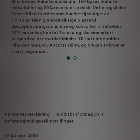
eller bioresirkulerte materialer, 160 kg resirkulerte
metalldeler og 20% resirkulerte dekk. Det er også den
første bilen i verden som har detaljer laget av
vinranker (den gjennomsiktige plasten i
døroppbevaringsrommene og konsollen inneholder
20% vinranker, hentet fra økologiske vinmarker i
Burgund og bearbeidet lokalt). Til slutt inneholder
ikke den nye Ë-C5 Aircross skinn, og bruken av krom er
svært begrenset.
Personvernerklæring
Juridisk informasjon
Informasjonskapselinnstillinger
Citroën 2026