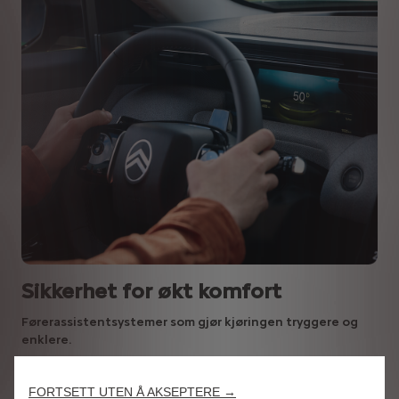
Sikkerhet for økt komfort
Førerassistentsystemer som gjør kjøringen tryggere og
enklere.
FORTSETT UTEN Å AKSEPTERE →