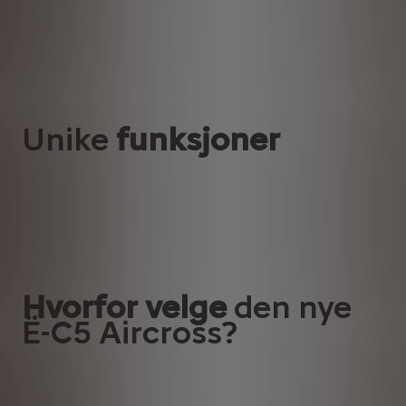
ding og offentlig lading
Unike
funksjoner
Hvorfor velge
den nye
Ë-C5 Aircross?