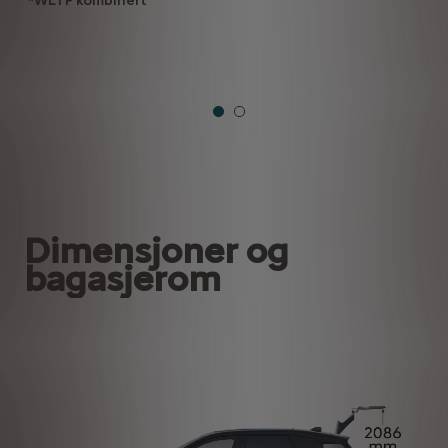
*WLTP kombinert
Dimensjoner og
bagasjerom