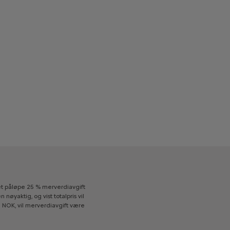
t
påløpe
25
%
merverdiavgift
en
nøyaktig,
og
vist
totalpris
vil
0
NOK,
vil
merverdiavgift
være