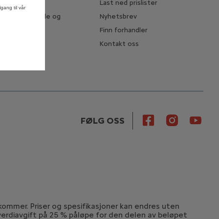
er ladetid
Last ned prislister
gang til vår
t av rekkevidde og
Nyhetsbrev
Finn forhandler
Kontakt oss
FØLG OSS
lkommer. Priser og spesifikasjoner kan endres uten
rverdiavgift på 25 % påløpe for den delen av beløpet