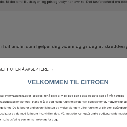
de.
Bilder
er
til
illustrasjon,
og
pris
og
utstyr
kan
avvike.
Det
tas
forbehold
om
opp
en forhandler som hjelper deg videre og gir deg et skreddersy
ETT UTEN Å AKSEPTERE →
VELKOMMEN TIL CITROEN
uker informasjonskapsler (cookies) for å sikre at vi gir deg den beste opplevelsen på vår nettside.
TJENESTER
OM ELBI
masjonskapsler gjør oss i stand til å gi deg kjernefunksjonaliteter slik som sikkerhet, nettverksinnsti
engelighet. De forbedrer brukervennligheten og ytelse gjennom ulike funksjoner slik som språkgjen
Bygg din bil
Oppdag en
esultater og dermed forbedre hva vi tilbyr deg. Vår nettside kan også bruke tredjepartsinformasjo
 markedsføring som er mer relevant for deg.
MyCitroen
Fordeler 