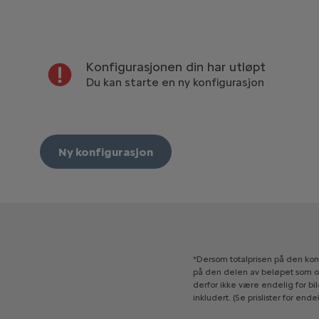
Konfigurasjonen din har utløpt
Du kan starte en ny konfigurasjon
Ny konfigurasjon
*Dersom
totalprisen
på
den
kon
på
den
delen
av
beløpet
som
o
derfor
ikke
være
endelig
for
bil
inkludert.
(Se
prislister
for
endel