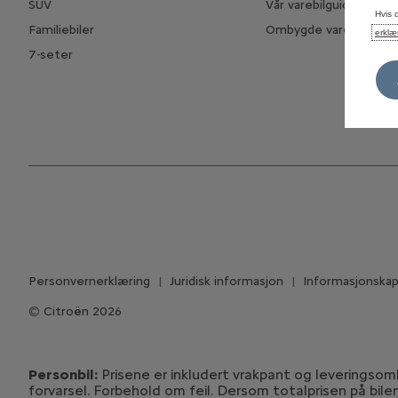
SUV
Vår varebilguide
Hvis 
Familiebiler
Ombygde varebiler
erklæ
7-seter
Personvernerklæring
Juridisk informasjon
Informasjonskaps
Citroën 2026
Personbil:
Prisene er inkludert vrakpant og leveringsomko
forvarsel. Forbehold om feil. Dersom totalprisen på bile