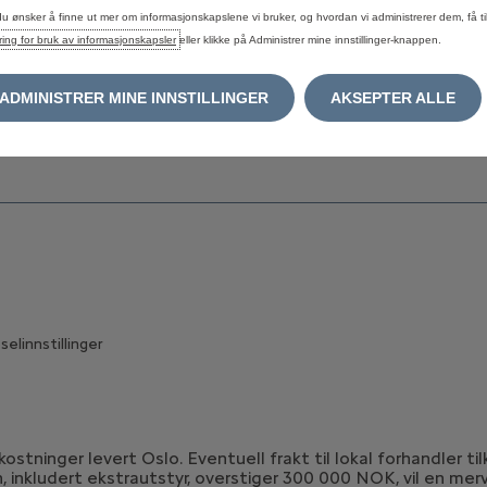
Tilkoblede tjenester
Optimalis
du ønsker å finne ut mer om informasjonskapslene vi bruker, og hvordan vi administrerer dem, få til
Bruktbiler
Få mest u
ring for bruk av informasjonskapsler
eller klikke på Administrer mine innstillinger-knappen.
batteri
Service tjenester
Oppdatere navigasjon
ADMINISTRER MINE INNSTILLINGER
AKSEPTER ALLE
Inkallingsaksjoner
elinnstillinger
stninger levert Oslo. Eventuell frakt til lokal forhandler ti
n, inkludert ekstrautstyr, overstiger 300 000 NOK, vil en me