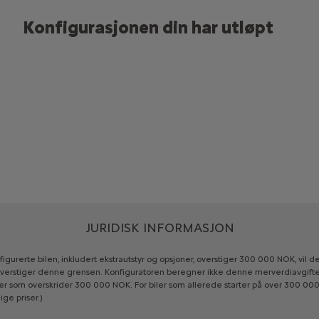
Konfigurasjonen din har utløpt
JURIDISK INFORMASJON
figurerte
bilen,
inkludert
ekstrautstyr
og
opsjoner,
overstiger
300
000
NOK,
vil
de
verstiger
denne
grensen.
Konfiguratoren
beregner
ikke
denne
merverdiavgift
er
som
overskrider
300
000
NOK.
For
biler
som
allerede
starter
på
over
300
00
ige
priser.)