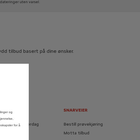
dateringer
uten
varsel.
dd tilbud basert på dine ønsker.
LER
SNARVEIER
llinger og
kjennelse,
 elektrisk hverdag
Bestill prøvekjøring
nskapsler for å
med elbil
Motta tilbud