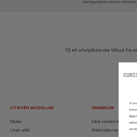
Konfiguratoren
er
kun
veileden
Få et uforpliktende tilbud fra 
FORTS
Vi br
CITROËN MODELLER
VAREBILER
Infor
tilgj
Elbiler
Våre varebil-modeller
søker
sende
Liten elbil
Elektriske varebiler