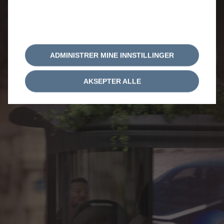
mobilitetstjeneste som er
tilgjengelig for alle
JCDecaux City Provider Pod er et mobilt busskur som
revolusjonerer offentlig transport i bysentrum.
ADMINISTRER MINE INNSTILLINGER
AKSEPTER ALLE