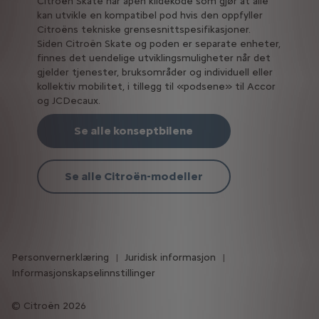
Citroën Skate har åpen kildekode som gjør at alle
kan utvikle en kompatibel pod hvis den oppfyller
Citroëns tekniske grensesnittspesifikasjoner.
Siden Citroën Skate og poden er separate enheter,
finnes det uendelige utviklingsmuligheter når det
gjelder tjenester, bruksområder og individuell eller
kollektiv mobilitet, i tillegg til «podsene» til Accor
og JCDecaux.
Se alle konseptbilene
Se alle Citroën-modeller
Personvernerklæring
Juridisk informasjon
Informasjonskapselinnstillinger
Citroën 2026