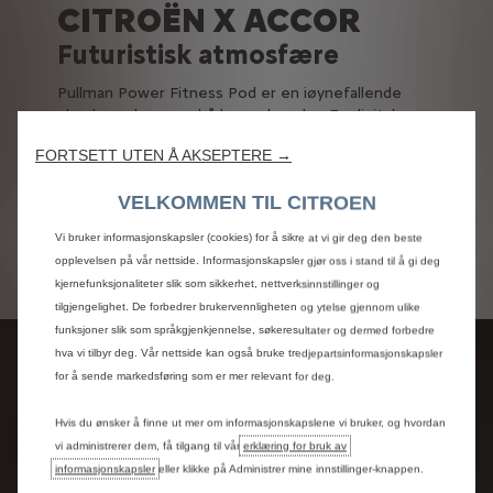
CITROËN X ACCOR
Futuristisk atmosfære
Pullman Power Fitness Pod er en iøynefallende
glasskapsel som er både mørk og lys. En digital
trener på den holografiske skjermen gjør det enkelt
FORTSETT UTEN Å AKSEPTERE →
å holde fokus på treningen og samtidig følge med
på verden utenfor. Det er også mulig å stille
VELKOMMEN TIL CITROEN
spørsmål, få informasjon om reisen og bli
underholdt under treningsøkten. Når sykkelen eller
Vi bruker informasjonskapsler (cookies) for å sikre at vi gir deg den beste
romaskinen brukes, lades batteriene i Citroën
opplevelsen på vår nettside. Informasjonskapsler gjør oss i stand til å gi deg
Skate.
kjernefunksjonaliteter slik som sikkerhet, nettverksinnstillinger og
tilgjengelighet. De forbedrer brukervennligheten og ytelse gjennom ulike
funksjoner slik som språkgjenkjennelse, søkeresultater og dermed forbedre
hva vi tilbyr deg. Vår nettside kan også bruke tredjepartsinformasjonskapsler
JCDECAUX CITY
for å sende markedsføring som er mer relevant for deg.
PROVIDER
Hvis du ønsker å finne ut mer om informasjonskapslene vi bruker, og hvordan
vi administrerer dem, få tilgang til vår
erklæring for bruk av
Nyskapende urban
informasjonskapsler
eller klikke på Administrer mine innstillinger-knappen.