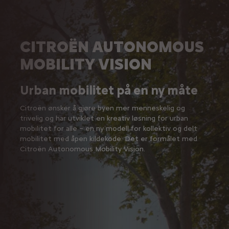
CITROËN AUTONOMOUS
MOBILITY VISION
Urban mobilitet på en ny måte
Citroën ønsker å gjøre byen mer menneskelig og
trivelig og har utviklet en kreativ løsning for urban
mobilitet for alle – en ny modell for kollektiv og delt
mobilitet med åpen kildekode. Det er formålet med
Citroën Autonomous Mobility Vision.