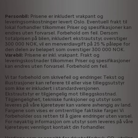
Personbil:
Prisene er inkludert vrakpant og
leveringsomkostninger levert Oslo. Eventuell frakt til
lokal forhandler tilkommer. Priser og spesifikasjoner kan
endres uten forvarsel. Forbehold om feil. Dersom
totalprisen på bilen, inkludert ekstrautstyr, overstiger
300 000 NOK, vil en merverdiavgift på 25 % påløpe for
den delen av beløpet som overstiger 300 000 NOK.
Varebil:
Prisene er inkl. vrakpant. Frakt og
leveringskostnader tilkommer. Priser og spesifikasjoner
kan endres uten forvarsel. Forbehold om feil.
Vi tar forbehold om skrivefeil og endringer. Tekst og
illustrasjoner kan referere til eller vise tilleggsutstyr
som ikke er inkludert i standardversjonen.
Ekstrautstyr er tilgjengelig mot tilleggskostnad.
Tilgjengelighet, tekniske funksjoner og utstyr som
leveres på våre kjøretøyer kan variere avhengig av land.
Fargene som vises er omtrentlige faktiske farger. Vi
forbeholder oss retten til å gjøre endringer uten varsel.
For nøyaktig informasjon om utstyr som leveres på våre
kjøretøyer, vennligst kontakt din forhandler.