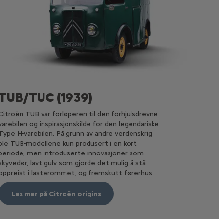
TUB/TUC (1939)
Citroën TUB var forløperen til den forhjulsdrevne
varebilen og inspirasjonskilde for den legendariske
Type H-varebilen. På grunn av andre verdenskrig
ble TUB-modellene kun produsert i en kort
periode, men introduserte innovasjoner som
skyvedør, lavt gulv som gjorde det mulig å stå
oppreist i lasterommet, og fremskutt førerhus.
Les mer på Citroën origins