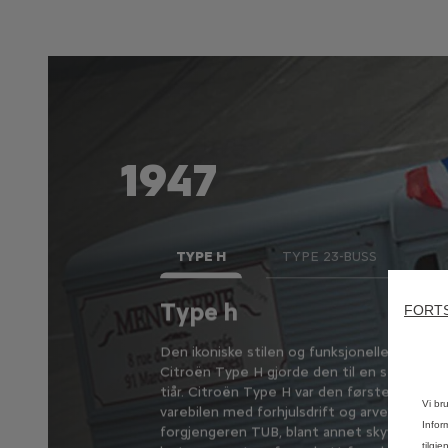
1947
TYPE H
TYPE 23-BUSS
Type h
FORTS
00 kg revolusjonerte
Den ikoniske stilen og funksjonelle designen
edet. Det ble produsert
Citroën Type H gjorde den til en stor sukse
 populære, pålitelige
tiår. Citroën Type H var den første masse
Vi br
varebilen med forhjulsdrift og arvet mye fr
Infor
ed hydrauliske bremser.
forgjengeren TUB, blant annet skyvedører, la
tilgj