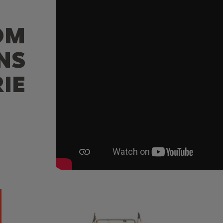
OM
NS
IE