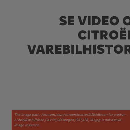
SE VIDEO 
CITROË
VAREBILHISTOR
The image path: '/content/dam/citroen/master/b2b/citroen-for-pro/van-
history/l-m/Citroen_C4Van_C4Fourgon_1931_428_241.jpg' is not a valid
image resource