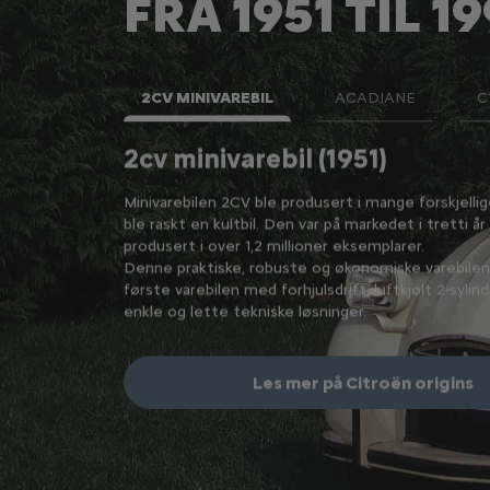
FRA 1951 TIL 1
2CV MINIVAREBIL
ACADIANE
C
2cv minivarebil (1951)
ler. Den ble
Minivarebilen 2CV ble produsert i mange forskjelli
0 år.
ble raskt en kultbil. Den var på markedet i tretti år
e i sitt
produsert i over 1,2 millioner eksemplarer.
jorde den til en
Denne praktiske, robuste og økonomiske varebilen
første varebilen med forhjulsdrift, luftkjølt 2-syli
enkle og lette tekniske løsninger.
Les mer på Citroën origins