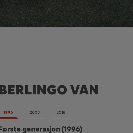
BERLINGO VAN
1996
2008
2018
Første generasjon (1996)
Andre generasjon (2008)
Tredje generasjon (2018)