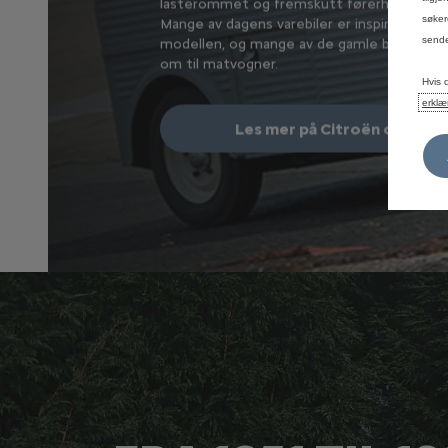
tiden. I 1947 ble det
lasterommet og fremskutt førerhus.
søker
le svært populær og ble
Mange av dagens varebiler er inspirert av d
sende
elskap. Modellen går
modellen, og mange av de gamle bilene er
n siste André Citroën
om til matvogner.
Hvis 
erklæ
Les mer på Citroën origins
oën origins