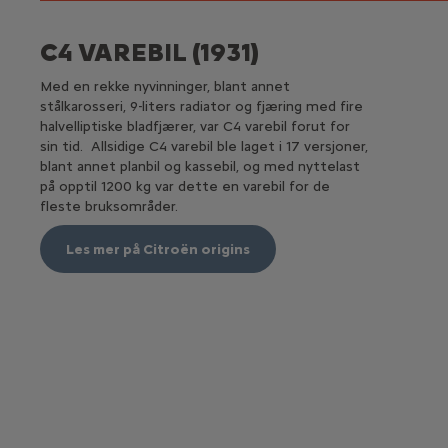
C4 VAREBIL (1931)
Med en rekke nyvinninger, blant annet
stålkarosseri, 9-liters radiator og fjæring med fire
halvelliptiske bladfjærer, var C4 varebil forut for
sin tid. Allsidige C4 varebil ble laget i 17 versjoner,
blant annet planbil og kassebil, og med nyttelast
på opptil 1200 kg var dette en varebil for de
fleste bruksområder.
Les mer på Citroën origins