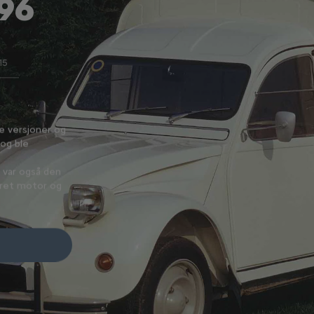
996
15
Acadiane (1978)
ge versjoner og
Citroën Acadiane, som er etterfølgeren til 2CV AK4
 og ble
samme front som Dyane og samme lasterom som 
med høyere taklinje. Det gjorde at den fikk bedre 
 var også den
egenskaper og lavere drivstofforbruk.
ndret motor og
Citroën Acadiane var en kjempesuksess. Det ble pr
250 000 eksemplarer frem til 1987, da den ble ersta
Les mer på Citroën origins